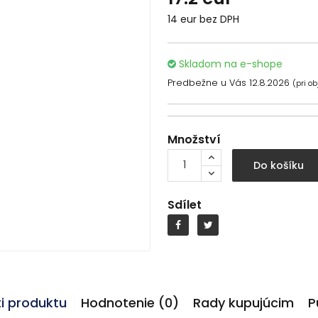
14 eur bez DPH
Skladom na e-shope
Predbežne u Vás 12.8.2026
(pri o
Množství
Do košíku
Sdílet
ti produktu
Hodnotenie (0)
Rady kupujúcim
P