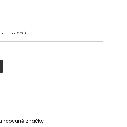
bjednaní do 9:00)
uncované značky