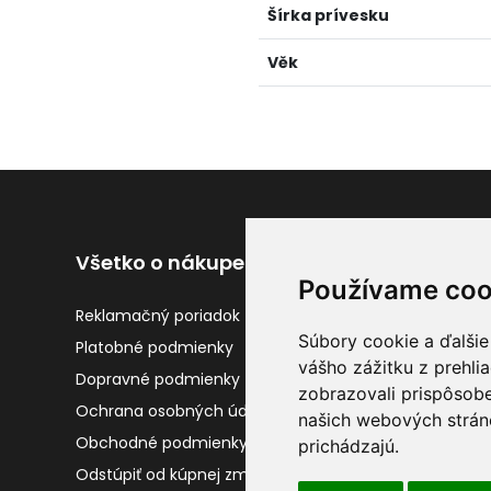
Šírka prívesku
Věk
Všetko o nákupe
Užitočné odkaz
Používame coo
Reklamačný poriadok
Kontakty
Súbory cookie a ďalšie
Platobné podmienky
Vrátenie tovaru
vášho zážitku z prehli
Dopravné podmienky
Gravírovanie
zobrazovali prispôsobe
Ochrana osobných údajov
O nás
našich webových stráno
Obchodné podmienky
prichádzajú.
Odstúpiť od kúpnej zmluvy