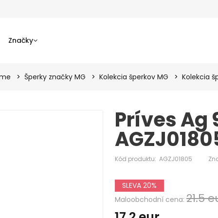
Značky
ame
Šperky značky MG
Kolekcia šperkov MG
Kolekcia š
Príves Ag 
AGZJ0180
Kód produktu:
AGZJ01805
Zn
SLEVA 20%
21.5 e
Maloobchodní cena:
17.2
eur