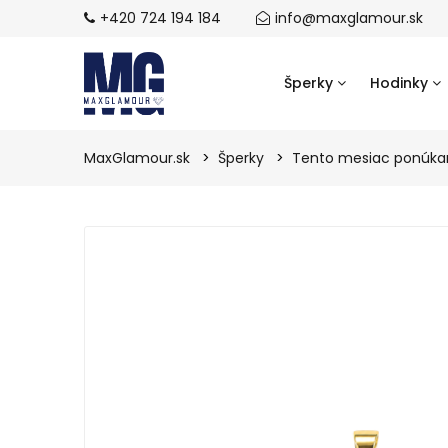
+420 724 194 184
info@maxglamour.sk
Šperky
Hodinky
MaxGlamour.sk
Šperky
Tento mesiac ponúk