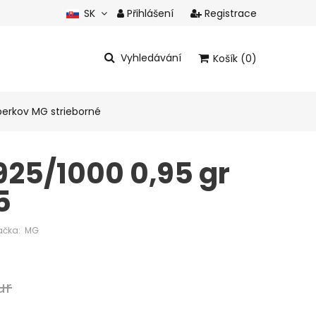
SK
Přihlášení
Registrace
CZ
Vyhledávání
Košík (0)
Celkem produkty:
0 eur
perkov MG strieborné
Zobrazit košík
925/1000 0,95 gr
5
ačka:
MG
ur