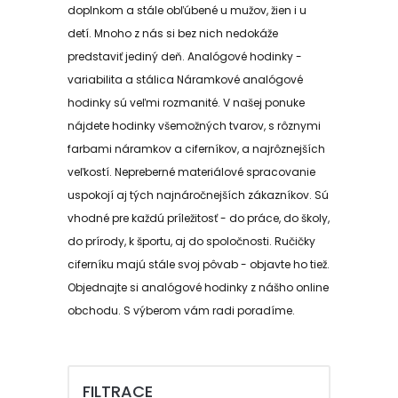
doplnkom a stále obľúbené u mužov, žien i u
detí. Mnoho z nás si bez nich nedokáže
predstaviť jediný deň. Analógové hodinky -
variabilita a stálica Náramkové analógové
hodinky sú veľmi rozmanité. V našej ponuke
nájdete hodinky všemožných tvarov, s rôznymi
farbami náramkov a ciferníkov, a najrôznejších
veľkostí. Nepreberné materiálové spracovanie
uspokojí aj tých najnáročnejších zákazníkov. Sú
vhodné pre každú príležitosť - do práce, do školy,
do prírody, k športu, aj do spoločnosti. Ručičky
ciferníku majú stále svoj pôvab - objavte ho tiež.
Objednajte si analógové hodinky z nášho online
obchodu. S výberom vám radi poradíme.
FILTRACE