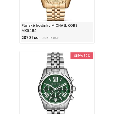
Pánské hodinky MICHAEL KORS
MK8494
207.31 eur
296.16 eur
SLEVA 30%