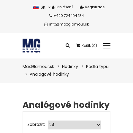
SK
Přihlášení
Registrace
+420 724 194 184
CZ
info@maxglamour.sk
Košík (0)
Celkem produkty:
0 eur
MaxGlamour.sk
Hodinky
Podľa typu
Analógové hodinky
Zobrazit košík
Analógové hodinky
Zobrazit: