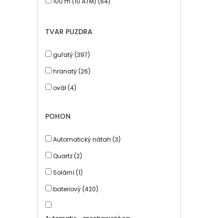
100 m (10 ATM) (64)
PHILIP PARKER (53)
200 m (20 ATM) (1)
RAPTOR (16)
TVAR PUZDRA
ROYAL LONDON (1)
guľatý (397)
SLAZENGER (3)
hranatý (26)
STORM (14)
ovál (4)
SWISS MILITARY HANOWA (7)
TOMMY HILFIGER (83)
POHON
ZEPPELIN (8)
Automatický nátah (3)
Quartz (2)
Solární (1)
bateriový (420)