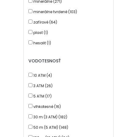
minerálne (271)
GANT (11)
minerálne tvrdené (103)
GUARDO (8)
zafírové (64)
GUESS (2)
plast (1)
HANOWA (2)
hesalit (1)
INGERSOLL (25)
JET SET (8)
VODOTESNOSŤ
KYBOE (38)
10 ATM (4)
LOTUS (21)
3 ATM (26)
MARC ECKO (10)
5 ATM (17)
MG (224)
vlhkotesné (16)
MICHAEL KORS (12)
30 m (3 ATM) (182)
OXBOW (10)
50 m (5 ATM) (148)
PARIS HILTON (9)