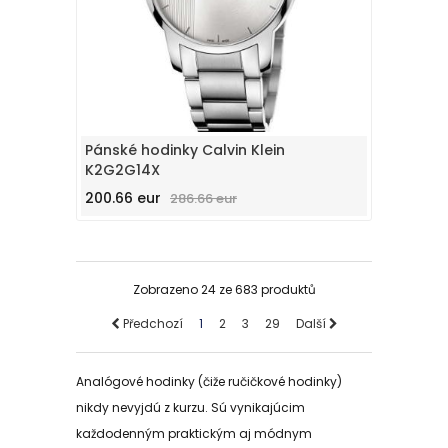
Pánské hodinky Calvin Klein
K2G2G14X
200.66 eur
286.66 eur
Zobrazeno
24 ze 683
produktů
Předchozí
1
2
3
29
Další
Analógové hodinky (čiže ručičkové hodinky)
nikdy nevyjdú z kurzu. Sú vynikajúcim
každodenným praktickým aj módnym