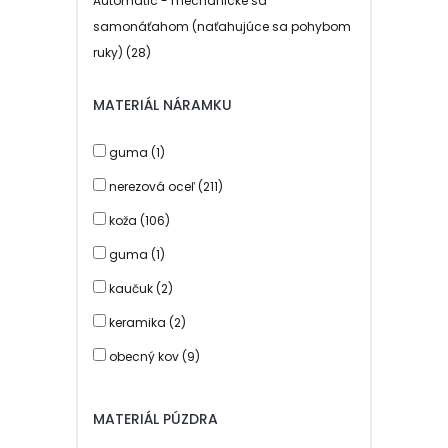
Automatic - mechanické sa
samonáťahom (naťahujúce sa pohybom
ruky) (28)
dobíjecí akumulátor (5)
MATERIÁL NÁRAMKU
guma (1)
nerezová oceľ (211)
koža (106)
guma (1)
kaučuk (2)
keramika (2)
obecný kov (9)
plast (10)
MATERIÁL PÚZDRA
polyuretán (2)