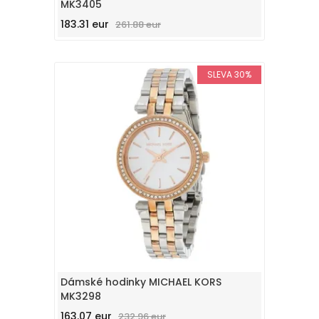
MK3405
183.31 eur
261.88 eur
SLEVA 30%
Dámské hodinky MICHAEL KORS
MK3298
163.07 eur
232.96 eur