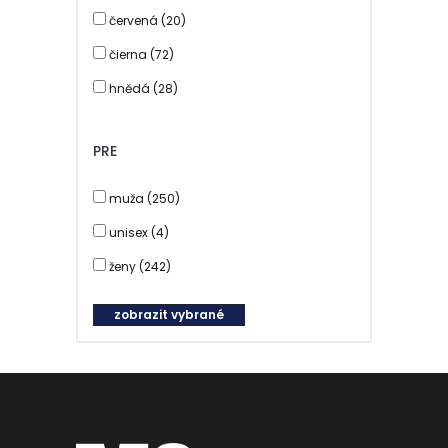
červená (20)
čierna (72)
hnědá (28)
modrá (56)
PRE
oranžová (2)
ružová (12)
muža (250)
ružové zlato (55)
unisex (4)
strieborná (197)
ženy (242)
zelená (9)
zobrazit vybrané
zlatá (81)
žltá (6)