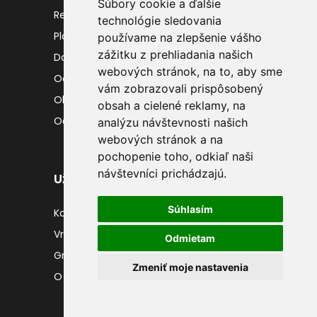
Súbory cookie a ďalšie
Reklamačný poriadok
technológie sledovania
Platobné podmienky
používame na zlepšenie vášho
zážitku z prehliadania našich
Dopravné podmienky
webových stránok, na to, aby sme
Ochrana osobných údajov
vám zobrazovali prispôsobený
Obchodné podmienky
obsah a cielené reklamy, na
Odstúpiť od kúpnej zmluvy
analýzu návštevnosti našich
webových stránok a na
pochopenie toho, odkiaľ naši
návštevníci prichádzajú.
Užitočné odkazy
Súhlasím
Kontakty
Vrátenie tovaru
Odmietam
Gravírovanie
Zmeniť moje nastavenia
O nás