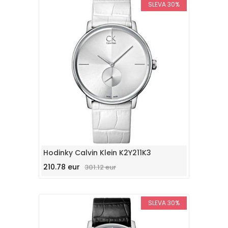
SLEVA 30%
Hodinky Calvin Klein K2Y211K3
210.78 eur
301.12 eur
SLEVA 30%