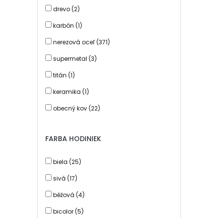
remienok NATO strap (26)
drevo (2)
silikón (41)
karbón (1)
textil (2)
nerezová oceľ (371)
supermetal (3)
titán (1)
keramika (1)
obecný kov (22)
plast (3)
FARBA HODINIEK
biela (25)
sivá (17)
béžová (4)
bicolor (5)