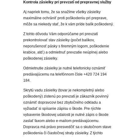
Kontrola zásielky pri prevzatí od prepravnej služby
Aj napriek tomu, že sa snažíme všetky zásielky
maximálne ochrániť proti poškodeniu pri preprave,
môže sa niekedy stať, že k vám príde balík poškodený.
Z tohto dôvodu Vám odporúčame pri prevzatí
prekontrolovať stav zásielky (počet balíkov,
neporušenosť pásky s firemným logom, poškodenie
krabice, atď.) a odmietnuť prevzatie neúplnej alebo
poškodenej zásielky.
Odmietnutie zásielky je nutné telefonicky oznámiť
predávajúcemu na telefónnom čísle +420 724 194
184.
Skrytú vadu zásielky (tovar je nekompletný alebo
poškodený) zistenú po prevzatí je zákazník povinný
oznámiť dopravcovi bez zbytočného odkladu a
vyžiadať si spísanie zápisu o škode. Pre rýchle
vybavenie škodovej udalosti je nutné zápis o škode
zaslať faxom alebo e-mailom predávajúcemu.
Dopravca má právo presvedčiť sa o skutočnom stave
poškodenia či čiastočnej straty zásielky. Z týchto