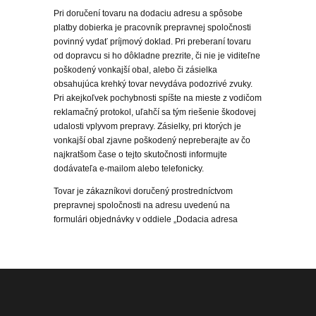
Pri doručení tovaru na dodaciu adresu a spôsobe
platby dobierka je pracovník prepravnej spoločnosti
povinný vydať príjmový doklad. Pri preberaní tovaru
od dopravcu si ho dôkladne prezrite, či nie je viditeľne
poškodený vonkajší obal, alebo či zásielka
obsahujúca krehký tovar nevydáva podozrivé zvuky.
Pri akejkoľvek pochybnosti spíšte na mieste z vodičom
reklamačný protokol, uľahčí sa tým riešenie škodovej
udalosti vplyvom prepravy. Zásielky, pri ktorých je
vonkajší obal zjavne poškodený nepreberajte av čo
najkratšom čase o tejto skutočnosti informujte
dodávateľa e-mailom alebo telefonicky.
Tovar je zákazníkovi doručený prostredníctvom
prepravnej spoločnosti na adresu uvedenú na
formulári objednávky v oddiele „Dodacia adresa