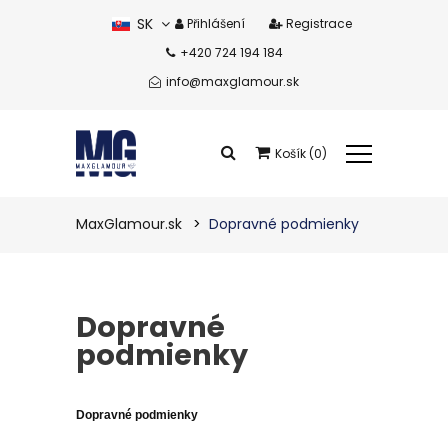
SK
Přihlášení
Registrace
+420 724 194 184
CZ
info@maxglamour.sk
Košík (0)
Celkem produkty:
0 eur
MaxGlamour.sk
Dopravné podmienky
Zobrazit košík
Dopravné
podmienky
Dopravné podmienky