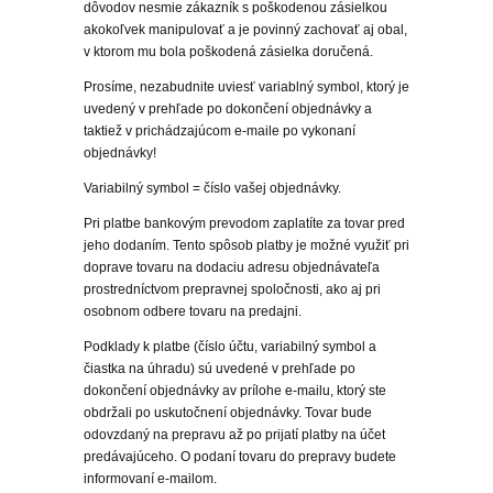
dôvodov nesmie zákazník s poškodenou zásielkou
akokoľvek manipulovať a je povinný zachovať aj obal,
v ktorom mu bola poškodená zásielka doručená.
Prosíme, nezabudnite uviesť variablný symbol, ktorý je
uvedený v prehľade po dokončení objednávky a
taktiež v prichádzajúcom e-maile po vykonaní
objednávky!
Variabilný symbol = číslo vašej objednávky.
Pri platbe bankovým prevodom zaplatíte za tovar pred
jeho dodaním. Tento spôsob platby je možné využiť pri
doprave tovaru na dodaciu adresu objednávateľa
prostredníctvom prepravnej spoločnosti, ako aj pri
osobnom odbere tovaru na predajni.
Podklady k platbe (číslo účtu, variabilný symbol a
čiastka na úhradu) sú uvedené v prehľade po
dokončení objednávky av prílohe e-mailu, ktorý ste
obdržali po uskutočnení objednávky. Tovar bude
odovzdaný na prepravu až po prijatí platby na účet
predávajúceho. O podaní tovaru do prepravy budete
informovaní e-mailom.