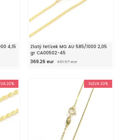
00 4,15
Zlatý řetízek MG AU 585/1000 2,05
gr CA00502-45
369.26 eur
461.57 eur
EVA 20%
SLEVA 20%