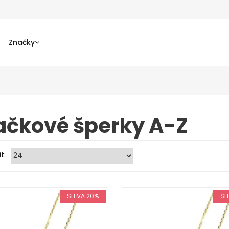
Značky
ačkové šperky A-Z
t:
SLEVA 20%
SL