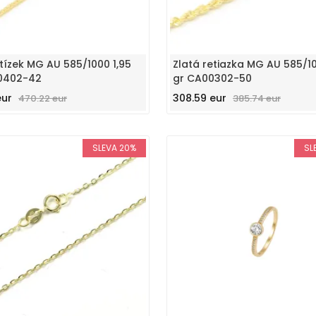
etízek MG AU 585/1000 1,95
Zlatá retiazka MG AU 585/10
0402-42
gr CA00302-50
eur
308.59 eur
470.22 eur
385.74 eur
SLEVA 20%
SL