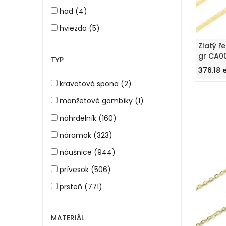
stříbrná (690)
had (4)
šedá (2)
hviezda (5)
tmavě hnědá (1)
kľúč + zámok (1)
Zlatý ř
gr CA0
vícebarevné (6)
TYP
koník (2)
376.18 
zelená (9)
korálek (1)
kravatová spona (2)
zlatá (592)
korytnačka (3)
manžetové gombíky (1)
žltá (1186)
kruh (149)
náhrdelník (160)
křížek (130)
náramok (323)
kulička (5)
náušnice (944)
kvapka (7)
prívesok (506)
kvetina (30)
prsteň (771)
labka (2)
řetízek (278)
lapač snov (2)
MATERIÁL
snubný prsteň (58)