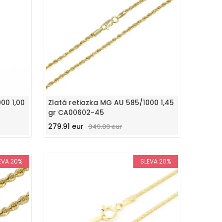
00 1,00
Zlatá retiazka MG AU 585/1000 1,45
gr CA00602-45
279.91 eur
349.89 eur
EVA 20%
SLEVA 20%