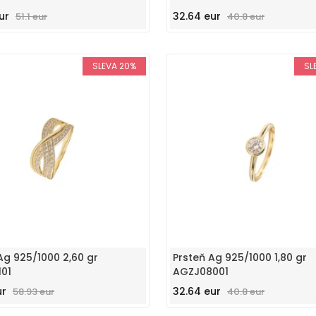
ur
32.64 eur
51.1 eur
40.8 eur
SLEVA 20%
SL
Ag 925/1000 2,60 gr
Prsteň Ag 925/1000 1,80 gr
101
AGZJ08001
ur
32.64 eur
58.93 eur
40.8 eur