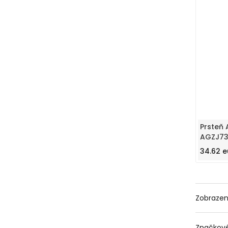
Prsteň 
AGZJ73
34.62 e
Zobraze
Značkové