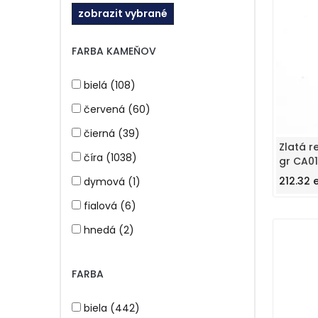
zobrazit vybrané
FARBA KAMEŇOV
bielá (108)
červená (60)
čierná (39)
Zlatá r
číra (1038)
gr CA0
212.32 
dymová (1)
fialová (6)
hnedá (2)
modrá (96)
FARBA
ružová (18)
tyrkysová (3)
biela (442)