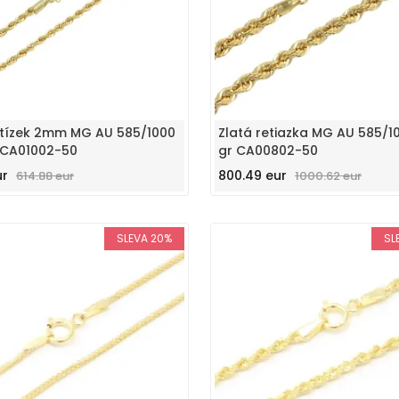
řetízek 2mm MG AU 585/1000
Zlatá retiazka MG AU 585/10
r CA01002-50
gr CA00802-50
ur
800.49 eur
614.88 eur
1000.62 eur
SLEVA 20%
SL