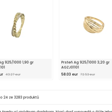
Ag 925/1000 1,90 gr
Prsteň Ag 925/1000 3,20 gr
101
AGZJ01101
ur
58.03 eur
43.27 eur
72.53 eur
no
24 ze 3283
produktů
 šperky sú módnym doplnkom, ktorý dosť vypovedá o štýle jeho 