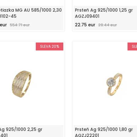
etiazka MG AU 585/1000 2,30
Prsteň Ag 925/1000 1,25 gr
0102-45
AGZJ09401
eur
22.75 eur
554.71 eur
28.44 eur
SLEVA 20%
SL
Ag 925/1000 2,25 gr
Prsteň Ag 925/1000 1,80 gr
401
AGZJ22201