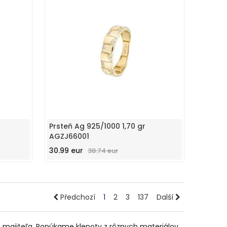
Prsteň Ag 925/1000 1,70 gr
AGZJ66001
30.99 eur
38.74 eur
Předchozí
1
2
3
137
Další
majiteľa. Ponúkame klenoty z rôznych materiálov,