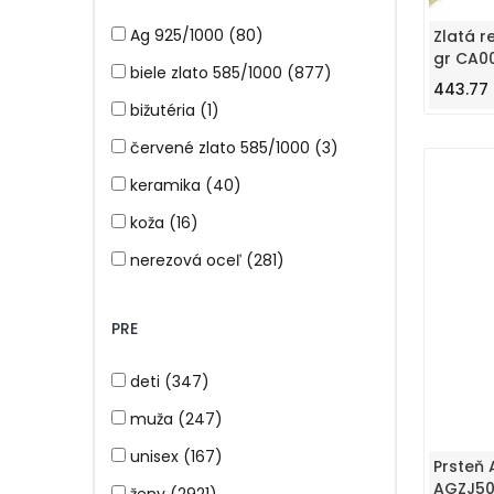
mačka (11)
visací (6)
Ag 925/1000 (80)
Zlatá r
madona (4)
gr CA0
biele zlato 585/1000 (877)
443.77 
mašlička (2)
bižutéria (1)
mince (1)
červené zlato 585/1000 (3)
motýľ (12)
keramika (40)
nápis love (1)
koža (16)
nekonečno (24)
nerezová oceľ (281)
ovál (13)
perleť (2)
podkova (2)
PRE
ružové zlato 585/1000 (32)
prasiatko (2)
striebro 925/1000 (408)
deti (347)
psí známka (4)
titán (29)
muža (247)
řecký vzor (1)
žlté zlato 585/1000 (1673)
unisex (167)
Prsteň 
slnko (1)
AGZJ50
ženy (2921)