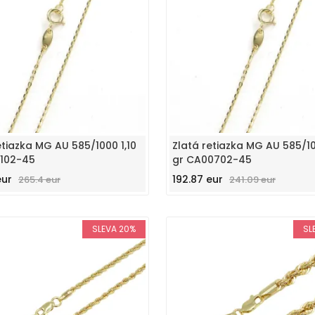
etiazka MG AU 585/1000 1,10
Zlatá retiazka MG AU 585/10
1102-45
gr CA00702-45
eur
192.87 eur
265.4 eur
241.09 eur
SLEVA 20%
SL