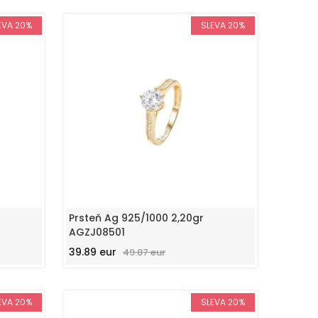
EVA 20%
SLEVA 20%
Prsteň Ag 925/1000 2,20gr
AGZJ08501
39.89 eur
49.87 eur
EVA 20%
SLEVA 20%