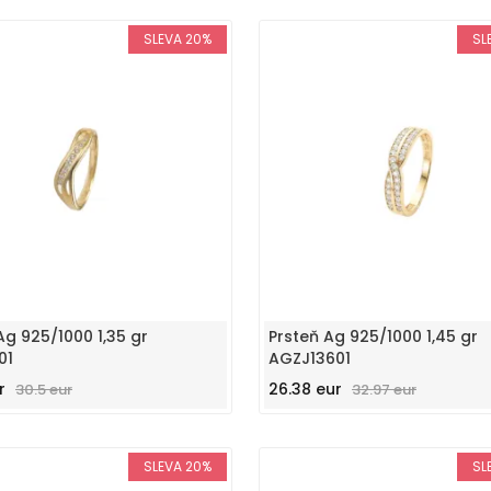
SLEVA 20%
SL
Ag 925/1000 1,35 gr
Prsteň Ag 925/1000 1,45 gr
01
AGZJ13601
r
26.38 eur
30.5 eur
32.97 eur
SLEVA 20%
SL