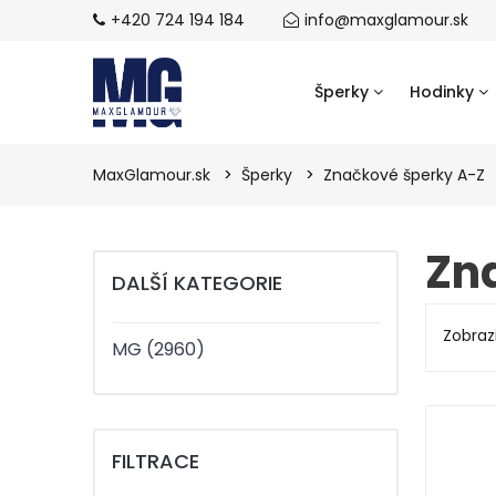
+420 724 194 184
info@maxglamour.sk
Šperky
Hodinky
MaxGlamour.sk
Šperky
Značkové šperky A-Z
Zn
DALŠÍ KATEGORIE
Zobrazi
MG (2960)
FILTRACE