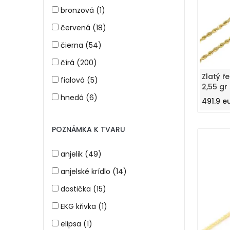
vícebarevná (1)
bronzová (1)
zelená (41)
červená (18)
zlatá (1)
čierna (54)
čírá (200)
Zlatý 
fialová (5)
2,55 g
hnedá (6)
491.9 e
modrá (34)
POZNÁMKA K TVARU
oceľová (31)
oceľová, čierna (13)
anjelik (49)
perleťová (4)
anjelské krídlo (14)
ružová (26)
dostička (15)
ružové zlato (19)
EKG křivka (1)
strieborná, biela (38)
elipsa (1)