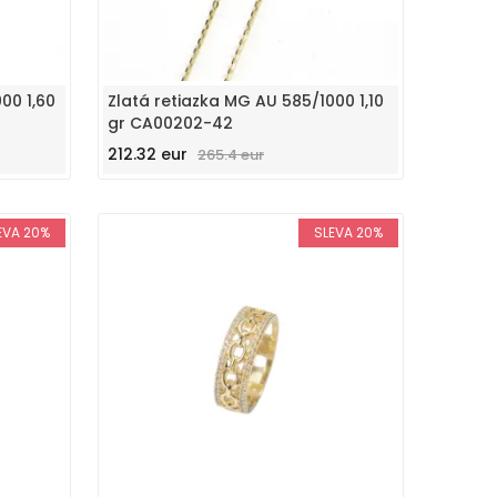
00 1,60
Zlatá retiazka MG AU 585/1000 1,10
gr CA00202-42
212.32 eur
265.4 eur
EVA 20%
SLEVA 20%