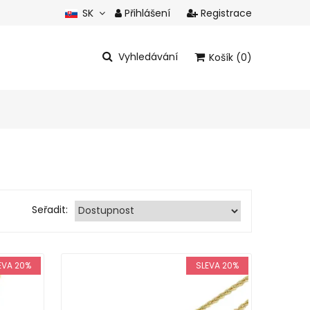
SK
Přihlášení
Registrace
CZ
Vyhledávání
Košík (0)
Celkem produkty:
0 eur
Zobrazit košík
Seřadit:
EVA 20%
SLEVA 20%