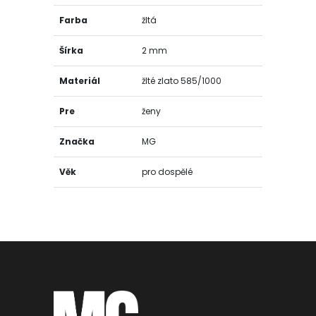
Farba
žltá
Šírka
2 mm
Materiál
žlté zlato 585/1000
Pre
ženy
Značka
MG
Věk
pro dospělé