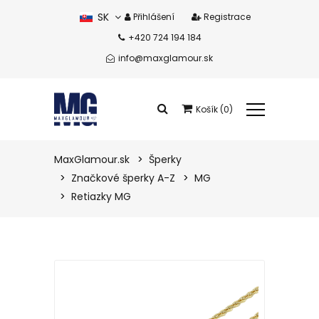
SK
Přihlášení
Registrace
+420 724 194 184
CZ
info@maxglamour.sk
Košík (0)
Celkem produkty:
0 eur
MaxGlamour.sk
Šperky
Značkové šperky A-Z
MG
Zobrazit košík
Retiazky MG