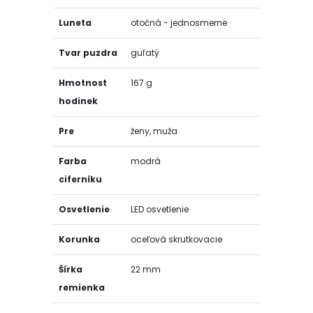
Luneta
otočná - jednosmerne
Tvar puzdra
guľatý
Hmotnost
167 g
hodinek
Pre
ženy, muža
Farba
modrá
ciferníku
Osvetlenie
LED osvetlenie
Korunka
oceľová skrutkovacie
Šírka
22 mm
remienka