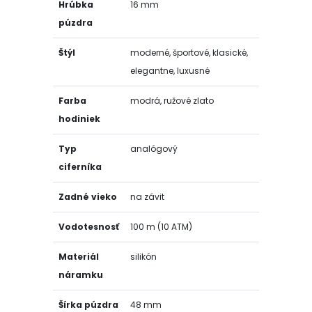
Hrúbka
16 mm
púzdra
Štýl
moderné, športové, klasické,
elegantne, luxusné
Farba
modrá, ružové zlato
hodiniek
Typ
analógový
ciferníka
Zadné vieko
na závit
Vodotesnosť
100 m (10 ATM)
Materiál
silikón
náramku
Šírka púzdra
48 mm