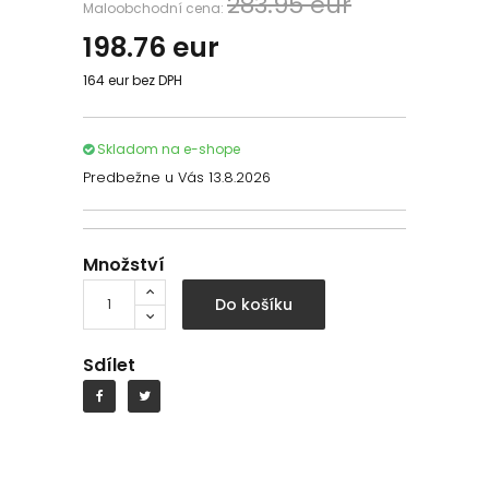
283.95 eur
Maloobchodní cena:
198.76
eur
164 eur bez DPH
Skladom na e-shope
Predbežne u Vás 13.8.2026
Množství
Do košíku
Sdílet