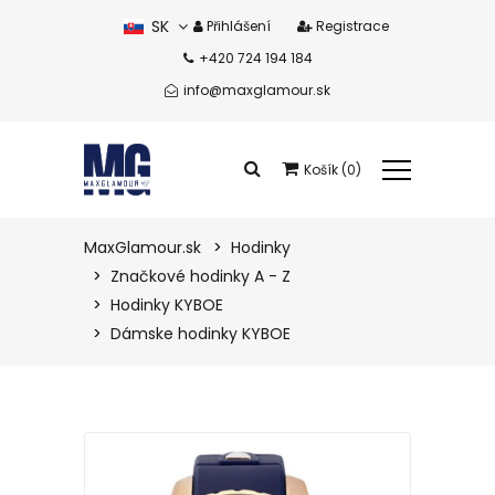
SK
Přihlášení
Registrace
+420 724 194 184
CZ
info@maxglamour.sk
Košík (0)
Celkem produkty:
0 eur
MaxGlamour.sk
Hodinky
Značkové hodinky A - Z
Zobrazit košík
Hodinky KYBOE
Dámske hodinky KYBOE