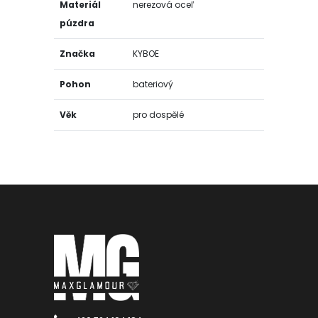
Materiál
nerezová oceľ
púzdra
Značka
KYBOE
Pohon
bateriový
Věk
pro dospělé