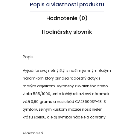
Popis a vlastnosti produktu
Hodnotenie (0)
Hodinársky slovník
Popis
Vyjadrite svoj nežný štýl s naším jemným zlatým
náramkom, ktorý prináša radostný dotyk s
malým anjelikom. Vyrobený z kvalitného žltého
zlata 585/1000, tento ľahký retiazkový náramok
váži 0,80 gramu a nesie kód CA236003Y-18. S
týmto kúzelným kúskom môžete nosiť nielen
krásu šperku, ale aj symbol nádeje a ochrany.
Vlastnosti