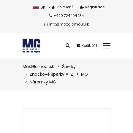
SK
Přihlášení
Registrace
+420 724 194 184
CZ
info@maxglamour.sk
Košík (0)
Celkem produkty:
0 eur
MaxGlamour.sk
Šperky
Značkové šperky A-Z
MG
Zobrazit košík
Náramky MG