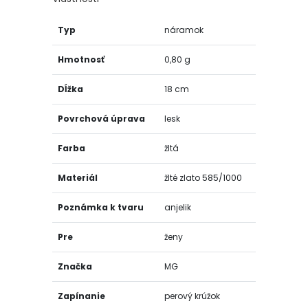
Typ
náramok
Hmotnosť
0,80 g
Dĺžka
18 cm
Povrchová úprava
lesk
Farba
žltá
Materiál
žlté zlato 585/1000
Poznámka k tvaru
anjelik
Pre
ženy
Značka
MG
Zapínanie
perový krúžok