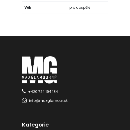
Věk
pro dospělé
+420 724 194 184
info@maxglamour.sk
Kategorie