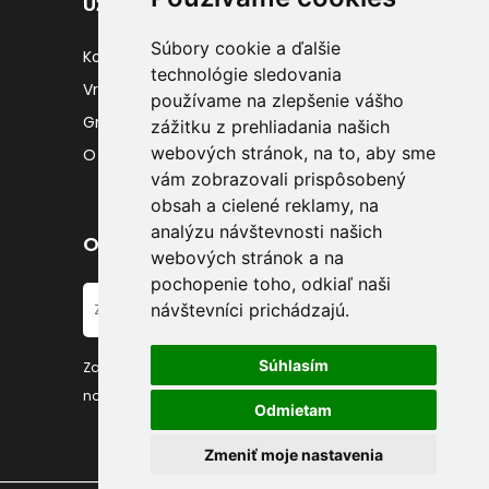
Užitočné odkazy
Súbory cookie a ďalšie
Kontakty
technológie sledovania
Vrátenie tovaru
používame na zlepšenie vášho
Gravírovanie
zážitku z prehliadania našich
webových stránok, na to, aby sme
O nás
vám zobrazovali prispôsobený
obsah a cielené reklamy, na
analýzu návštevnosti našich
Odber noviniek
webových stránok a na
pochopenie toho, odkiaľ naši
návštevníci prichádzajú.
Súhlasím
Zadajte váš email a prihláste sa k odberu
noviniek
Odmietam
Zmeniť moje nastavenia