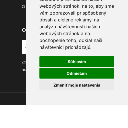
webových stránok, na to, aby sme
O nás
vám zobrazovali prispôsobený
obsah a cielené reklamy, na
analýzu návštevnosti našich
Odber noviniek
webových stránok a na
pochopenie toho, odkiaľ naši
návštevníci prichádzajú.
Súhlasím
Zadajte váš email a prihláste sa k odberu
noviniek
Odmietam
Zmeniť moje nastavenia
Všetky práva vyhradené ©
MaxGlamour.sk
,
2023.