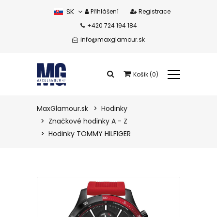
SK
Přihlášení
Registrace
+420 724 194 184
CZ
info@maxglamour.sk
Košík (0)
Celkem produkty:
0 eur
MaxGlamour.sk
Hodinky
Značkové hodinky A - Z
Zobrazit košík
Hodinky TOMMY HILFIGER