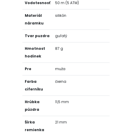
Vodotesnosť
50 m (5 ATM)
Materiál
silikón
náramku
Tvar puzdra
guľatý
Hmotnost
87 g
hodinek
Pre
muža
Farba
čierna
ciferníku
Hrúbka
11,5 mm
púzdra
Šírka
21 mm
remienka