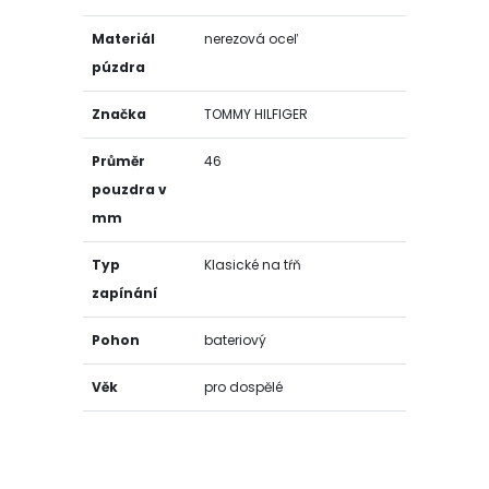
Materiál
nerezová oceľ
púzdra
Značka
TOMMY HILFIGER
Průměr
46
pouzdra v
mm
Typ
Klasické na tŕň
zapínání
Pohon
bateriový
Věk
pro dospělé