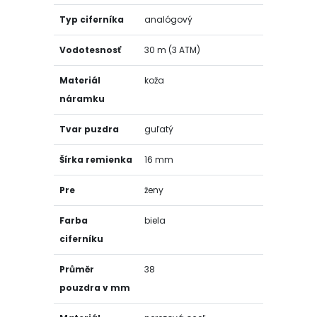
Typ ciferníka
analógový
Vodotesnosť
30 m (3 ATM)
Materiál
koža
náramku
Tvar puzdra
guľatý
Šírka remienka
16 mm
Pre
ženy
Farba
biela
ciferníku
Průměr
38
pouzdra v mm