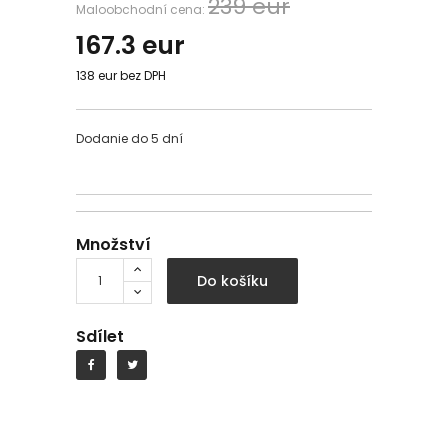
239 eur
Maloobchodní cena:
167.3
eur
138 eur bez DPH
Dodanie do 5 dní
Množství
Do košíku
Sdílet