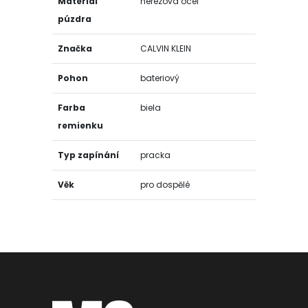
Materiál
nerezová oceľ
púzdra
Značka
CALVIN KLEIN
Pohon
bateriový
Farba
biela
remienku
Typ zapínání
pracka
Věk
pro dospělé