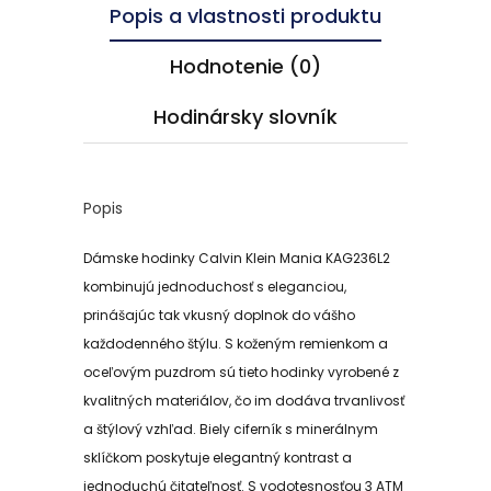
Popis a vlastnosti produktu
Hodnotenie (0)
Hodinársky slovník
Popis
Dámske hodinky Calvin Klein Mania KAG236L2
kombinujú jednoduchosť s eleganciou,
prinášajúc tak vkusný doplnok do vášho
každodenného štýlu. S koženým remienkom a
oceľovým puzdrom sú tieto hodinky vyrobené z
kvalitných materiálov, čo im dodáva trvanlivosť
a štýlový vzhľad. Biely ciferník s minerálnym
sklíčkom poskytuje elegantný kontrast a
jednoduchú čitateľnosť. S vodotesnosťou 3 ATM