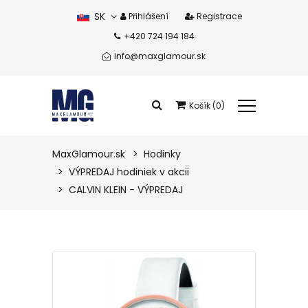
SK
Přihlášení
Registrace
+420 724 194 184
CZ
info@maxglamour.sk
Košík (0)
Celkem produkty:
0 eur
MaxGlamour.sk
Hodinky
VÝPREDAJ hodiniek v akcii
Zobrazit košík
CALVIN KLEIN - VÝPREDAJ