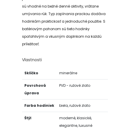
sú vhodné na bežné denné aktivity, vrátane
umývania rúk. Typ zapínania prackou dodáva
hodinkám praktickosť a jednoduché použitie. S
batériovým pohonom sú tieto hodinky
spoľahlivým a vkusným doplnkom na každú
príležitosť.
Vlastnosti
Sklíčko
minerálne
Povrchová
PVD - ružové zlato
úprava
Farba hodiniek
biela, ružové zlato
Štýl
moderné, klasické,
elegantne, luxusné