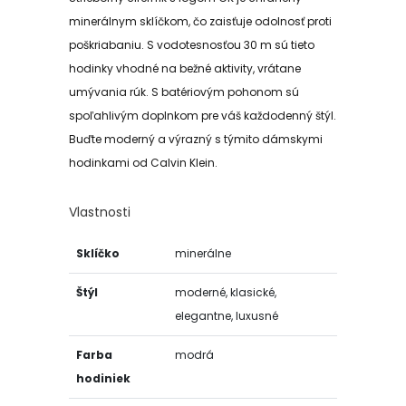
minerálnym sklíčkom, čo zaisťuje odolnosť proti
poškriabaniu. S vodotesnosťou 30 m sú tieto
hodinky vhodné na bežné aktivity, vrátane
umývania rúk. S batériovým pohonom sú
spoľahlivým doplnkom pre váš každodenný štýl.
Buďte moderný a výrazný s týmito dámskymi
hodinkami od Calvin Klein.
Vlastnosti
Sklíčko
minerálne
Štýl
moderné, klasické,
elegantne, luxusné
Farba
modrá
hodiniek