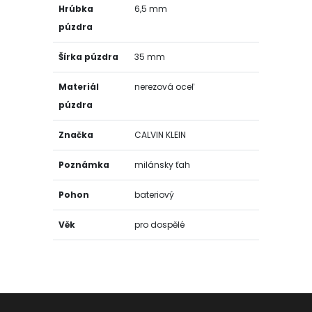
Hrúbka
6,5 mm
púzdra
Šírka púzdra
35 mm
Materiál
nerezová oceľ
púzdra
Značka
CALVIN KLEIN
Poznámka
milánsky ťah
Pohon
bateriový
Věk
pro dospělé