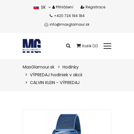
SK
Přihlášení
Registrace
+420 724 194 184
CZ
info@maxglamour.sk
Košík (0)
Celkem produkty:
0 eur
MaxGlamour.sk
Hodinky
VÝPREDAJ hodiniek v akcii
Zobrazit košík
CALVIN KLEIN - VÝPREDAJ