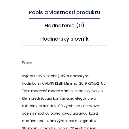
Popis a vlastnosti produktu
Hodnotenie (0)
Hodinársky slovník
Popis
Vyjadrite svoj osobný štýl s dámskymi
hodinkami CALVIN KLEIN Minimal 2019 K3M52T56.
Tieto moderné modré dámske hodinky Calvin
Klein predstavujú kombináciu elegancie a
aktuálnych trendov. Sú vyrobené z nerezovej
ocele s modrou povrchovou úpravou, ktorá
dodáva hodinkám výraznosť a originalitu.
Strieborný ciferník s logom CK je chránený