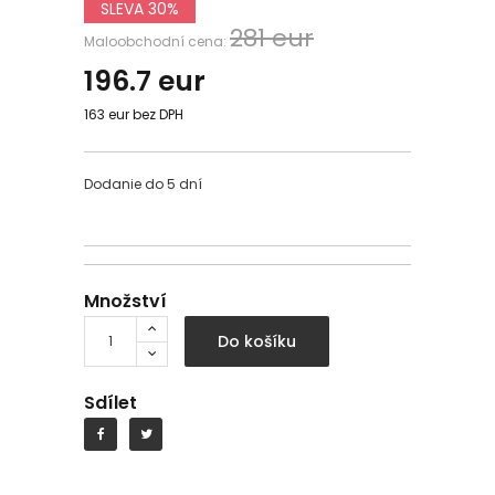
SLEVA 30%
281 eur
Maloobchodní cena:
196.7
eur
163 eur bez DPH
Dodanie do 5 dní
Množství
Do košíku
Sdílet