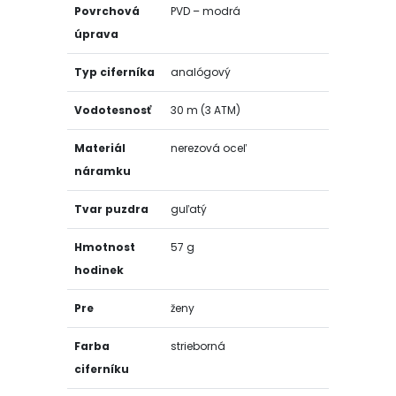
Povrchová
PVD – modrá
úprava
Typ ciferníka
analógový
Vodotesnosť
30 m (3 ATM)
Materiál
nerezová oceľ
náramku
Tvar puzdra
guľatý
Hmotnost
57 g
hodinek
Pre
ženy
Farba
strieborná
ciferníku