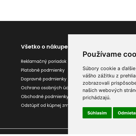
Všetko o nákupe
Užitočné odkaz
Používame coo
Reklamačný poriadok
Kontakty
Súbory cookie a ďalšie
Platobné podmienky
Vrátenie tovaru
vášho zážitku z prehli
Dopravné podmienky
Gravírovanie
zobrazovali prispôsobe
Ochrana osobných údajov
O nás
našich webových stráno
Obchodné podmienky
prichádzajú.
Odstúpiť od kúpnej zmluvy
Súhlasím
Odmiet