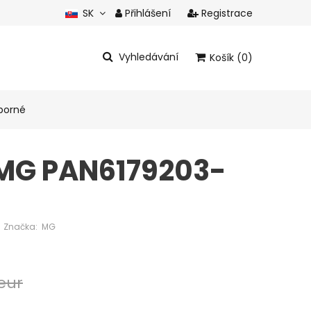
SK
Přihlášení
Registrace
CZ
Vyhledávání
Košík (0)
Celkem produkty:
0 eur
borné
Zobrazit košík
MG PAN6179203-
Značka:
MG
 eur