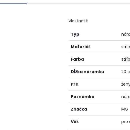
Vlastnosti
Typ
nár
Materiál
stri
Farba
stří
Dĺžka náramku
20 
Pre
žen
Poznámka
nára
Značka
MG
Věk
pro 