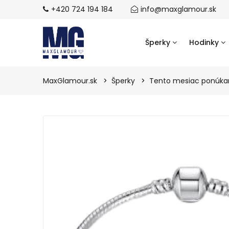
+420 724 194 184
info@maxglamour.sk
Šperky
Hodinky
MaxGlamour.sk
Šperky
Tento mesiac ponúk