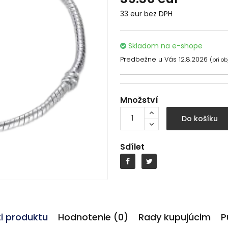
33 eur bez DPH
Skladom na e-shope
Predbežne u Vás 12.8.2026
(pri o
Množství
Do košíku
Sdílet
ti produktu
Hodnotenie (0)
Rady kupujúcim
P