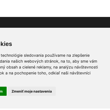
y
Odber noviniek
kies
 technológie sledovania používame na zlepšenie
adania našich webových stránok, na to, aby sme vám
Zadajte váš email a prihláste sa k
ný obsah a cielené reklamy, na analýzu návštevnosti
odberu noviniek
k a na pochopenie toho, odkiaľ naši návštevníci
am
Zmeniť moje nastavenia