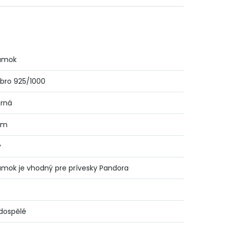
amok
ebro 925/1000
brná
cm
y
mok je vhodný pre prívesky Pandora
dospělé