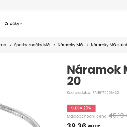
Značky
ame
Šperky značky MG
Náramky MG
Náramky MG strie
Náramok 
20
Kód produktu:
PAN6179203-20
SLEVA 20%
49.19
Maloobchodní cena:
39.36
eur