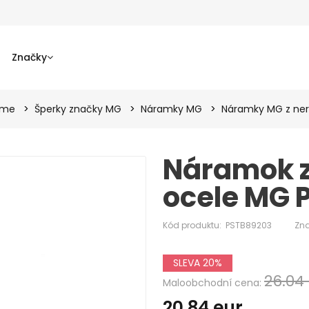
Značky
ame
Šperky značky MG
Náramky MG
Náramky MG z ner
Náramok z
ocele MG 
Kód produktu:
PSTB89203
Zna
SLEVA 20%
26.04
Maloobchodní cena:
20.84
eur