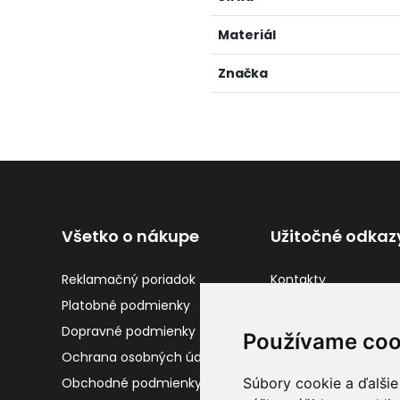
Materiál
Značka
Všetko o nákupe
Užitočné odkaz
Reklamačný poriadok
Kontakty
Platobné podmienky
Vrátenie tovaru
Dopravné podmienky
Gravírovanie
Používame coo
Ochrana osobných údajov
O nás
Obchodné podmienky
Súbory cookie a ďalšie