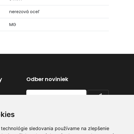
nerezová oceľ
MG
y
Odber noviniek
Zadajte váš email a prihláste sa k
kies
odberu noviniek
 technológie sledovania používame na zlepšenie