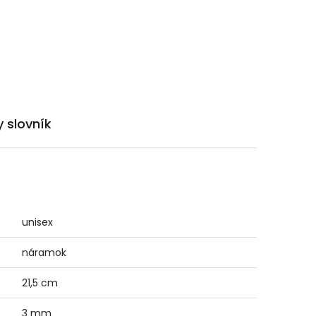
 slovník
unisex
náramok
21,5 cm
3 mm