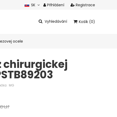
SK
Přihlášení
Registrace
CZ
Vyhledávání
Košík (0)
Celkem produkty:
0 eur
ezovej ocele
Zobrazit košík
 chirurgickej
PSTB89203
čka:
MG
 eur