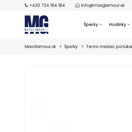
+420 724 194 184
info@maxglamour.sk
Šperky
Hodinky
MaxGlamour.sk
Šperky
Tento mesiac ponúk