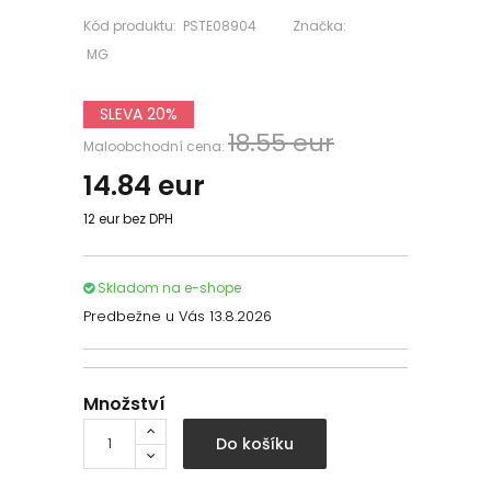
Kód produktu:
PSTE08904
Značka:
MG
SLEVA 20%
18.55 eur
Maloobchodní cena:
14.84
eur
12 eur bez DPH
Skladom na e-shope
Predbežne u Vás 13.8.2026
Množství
Do košíku