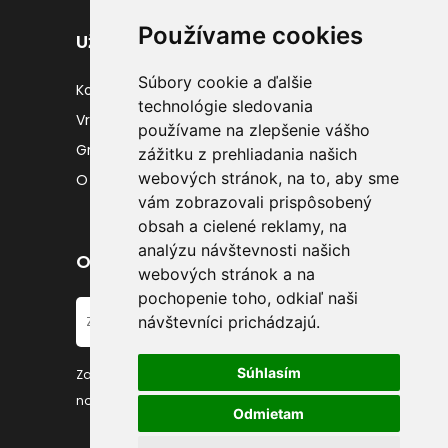
Používame cookies
Užitočné odkazy
Súbory cookie a ďalšie
Kontakty
technológie sledovania
Vrátenie tovaru
používame na zlepšenie vášho
Gravírovanie
zážitku z prehliadania našich
webových stránok, na to, aby sme
O nás
vám zobrazovali prispôsobený
obsah a cielené reklamy, na
analýzu návštevnosti našich
Odber noviniek
webových stránok a na
pochopenie toho, odkiaľ naši
návštevníci prichádzajú.
Súhlasím
Zadajte váš email a prihláste sa k odberu
noviniek
Odmietam