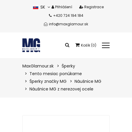
SK
Přihlášení
Registrace
+420 724 194 184
CZ
info@maxglamour.sk
Košík (0)
Celkem produkty:
0 eur
MaxGlamour.sk
Šperky
Tento mesiac ponúkame
Zobrazit košík
Šperky značky MG
Náušnice MG
Náušnice MG z nerezovej ocele